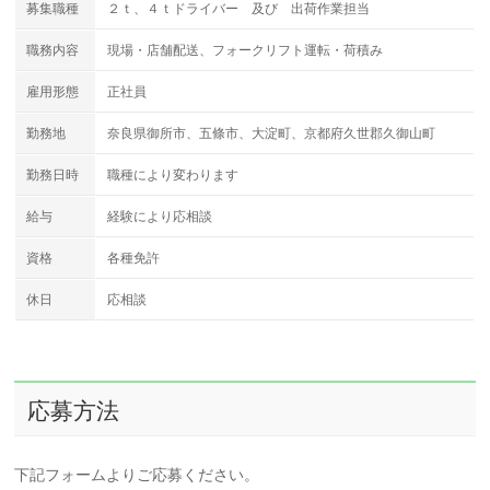
募集職種
２ｔ、４ｔドライバー 及び 出荷作業担当
職務内容
現場・店舗配送、フォークリフト運転・荷積み
雇用形態
正社員
勤務地
奈良県御所市、五條市、大淀町、京都府久世郡久御山町
勤務日時
職種により変わります
給与
経験により応相談
資格
各種免許
休日
応相談
応募方法
下記フォームよりご応募ください。